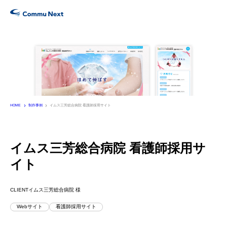
Services
サービス
Works
制作実績
HOME
制作事例
イムス三芳総合病院 看護師採用サイト
Company
会社情報
イムス三芳総合病院 看護師採用サ
イト
Recruit
採用・パートナー募集
CLIENT
イムス三芳総合病院 様
Webサイト
看護師採用サイト