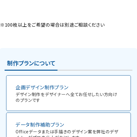
20
枚
※100枚以上をご希望の場合は別途ご相談ください
～
40
枚
制作プランについて
～
100
企画デザイン制作プラン
枚
デザイン制作をデザイナーへ全てお任せしたい方向け
のプランです
データ制作補助プラン
Officeデータまたは手描きのデザイン案を弊社のデザ