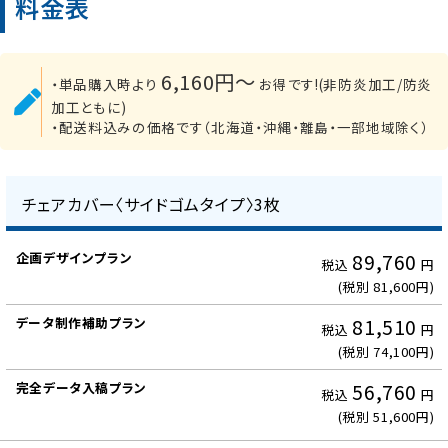
料金表
6,160円〜
・単品購入時より
お得です!(非防炎加工/防炎
加工ともに)
・配送料込みの価格です（北海道・沖縄・離島・一部地域除く）
チェアカバー〈サイドゴムタイプ〉3枚
企
画
89,760
税込
円
デ
(税別 81,600円)
ザ
イ
81,510
税込
円
ン
(税別 74,100円)
制
作
56,760
税込
円
プ
(税別 51,600円)
ラ