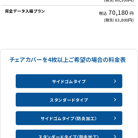
補
助
70,180
税込
円
プ
(税別 63,800円)
ラ
ン
チェアカバーを4枚以上ご希望の場合の料金表
完
全
デ
サイドゴムタイプ
ー
タ
入
スタンダードタイプ
稿
プ
サイドゴムタイプ〈防炎加工〉
ラ
ン
スタンダードタイプ〈防炎加工〉