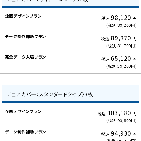
デ
企
ー
画
タ
98,120
税込
円
デ
入
(税別 89,200円)
ザ
稿
イ
89,870
プ
税込
円
ン
(税別 81,700円)
ラ
制
ン
作
65,120
税込
円
プ
(税別 59,200円)
ラ
ン
チェアカバー〈スタンダードタイプ〉3枚
デ
103,180
税込
円
ー
(税別 93,800円)
タ
制
94,930
税込
円
作
(税別 86,300円)